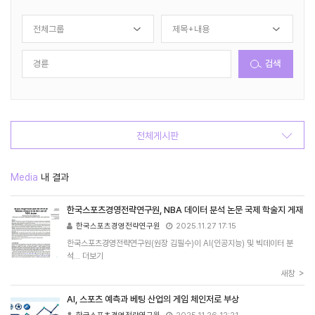
검색
전체게시판
Media
내 결과
한국스포츠경영전략연구원, NBA 데이터 분석 논문 국제 학술지 게재
한국스포츠경영전략연구원
2025.11.27 17:15
한국스포츠경영전략연구원(원장 김필수)이 AI(인공지능) 및 빅데이터 분
석… 더보기
새창 >
AI, 스포츠 예측과 베팅 산업의 게임 체인저로 부상