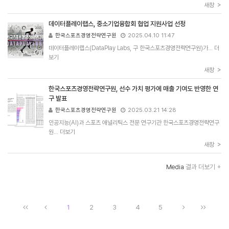
새창 >
데이터플레이랩스, 중소기업융합회 협업 지원사업 선정
한국스포츠경영전략연구원
2025.04.10 11:47
데이터플레이랩스(DataPlay Labs, 구 한국스포츠경영전략연구원)가… 더
보기
새창 >
한국스포츠경영전략연구원, 선수 가치 평가에 매출 기여도 반영한 연
구 발표
한국스포츠경영전략연구원
2025.03.21 14:28
인공지능(AI)과 스포츠 애널리틱스 전문 연구기관 한국스포츠경영전략연구
원… 더보기
새창 >
Media
결과 더보기 +
1
2
3
4
5