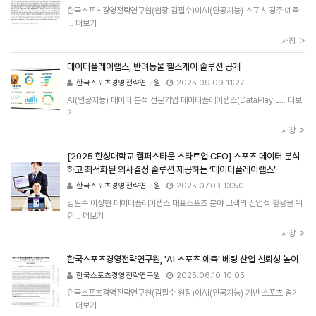
한국스포츠경영전략연구원(원장 김필수)이AI(인공지능) 스포츠 경주 예측
… 더보기
새창 >
데이터플레이랩스, 반려동물 헬스케어 솔루션 공개
한국스포츠경영전략연구원
2025.09.09 11:27
AI(인공지능) 데이터 분석 전문기업 데이터플레이랩스(DataPlay L… 더보
기
새창 >
[2025 한성대학교 캠퍼스타운 스타트업 CEO] 스포츠 데이터 분석
하고 최적화된 의사결정 솔루션 제공하는 ‘데이터플레이랩스’
한국스포츠경영전략연구원
2025.07.03 13:50
김필수 이상현 데이터플레이랩스 대표스포츠 분야 고객의 산업적 활용을 위
한… 더보기
새창 >
한국스포츠경영전략연구원, 'AI 스포츠 예측' 베팅 산업 신뢰성 높여
한국스포츠경영전략연구원
2025.06.10 10:05
한국스포츠경영전략연구원(김필수 원장)이AI(인공지능) 기반 스포츠 경기
… 더보기